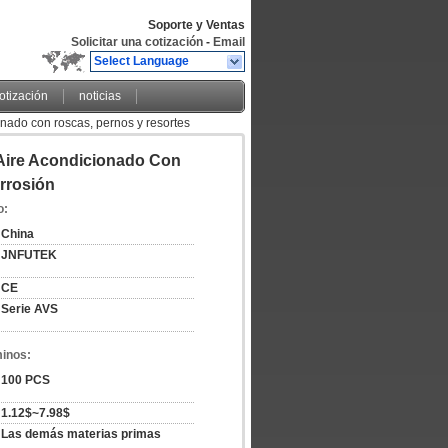
Soporte y Ventas
Solicitar una cotización
-
Email
Select Language
cotización
noticias
nado con roscas, pernos y resortes
Aire Acondicionado Con
rrosión
o:
China
JNFUTEK
CE
Serie AVS
minos:
100 PCS
1.12$~7.98$
Las demás materias primas