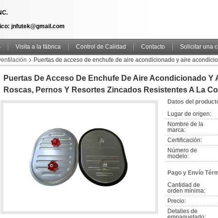
NC.
ico: jnfutek@gmail.com
s
Visita a la fábrica
Control de Calidad
Contacto
Solicitar una 
entilación
Puertas de acceso de enchufe de aire acondicionado y aire acondicio
Puertas De Acceso De Enchufe De Aire Acondicionado Y 
Roscas, Pernos Y Resortes Zincados Resistentes A La Co
Datos del product
Lugar de origen:
Nombre de la 
marca:
Certificación:
Número de 
modelo:
Pago y Envío Tér
Cantidad de 
orden mínima:
Precio:
Detalles de 
empaquetado: