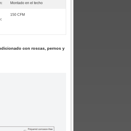
n:
Montado en el techo
150 CFM
e:
ndicionado con roscas, pernos y