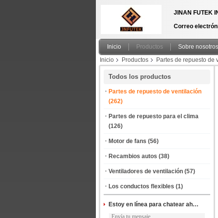
JINAN FUTEK I
Correo electrón
Inicio
Productos
Sobre nosotro
Inicio
Productos
Partes de repuesto de v
zincados resistentes a la corrosión
Todos los productos
Partes de repuesto de ventilación
(262)
Partes de repuesto para el clima
(126)
Motor de fans
(56)
Recambios autos
(38)
Ventiladores de ventilación
(57)
Los conductos flexibles
(1)
Estoy en línea para chatear ahora