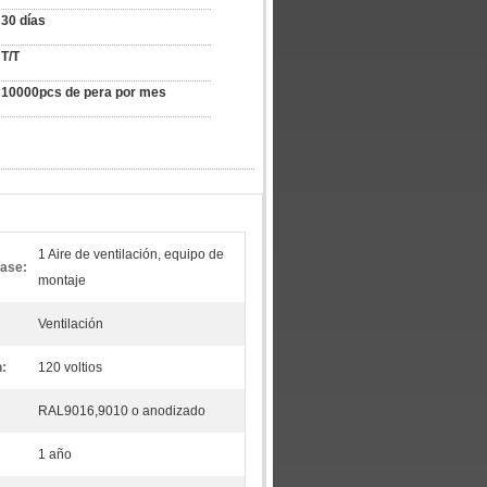
30 días
T/T
10000pcs de pera por mes
1 Aire de ventilación, equipo de
vase:
montaje
Ventilación
n:
120 voltios
RAL9016,9010 o anodizado
1 año