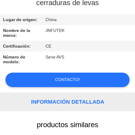
cerraduras de levas
CONTROL
Lugar de origen:
China
DE
CALIDAD
Nombre de la
JNFUTEK
marca:
Certificación:
CE
CONTACTO
Número de
Serie AVS
modelo:
SOLICITAR
UNA
CONTACTO!
COTIZACIÓN
INFORMACIÓN DETALLADA
NOTICIAS
productos similares