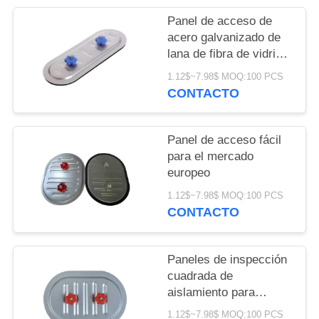
Panel de acceso de
acero galvanizado de
lana de fibra de vidrio
de 25 mm
1.12$~7.98$ MOQ:100 PCS
CONTACTO
Panel de acceso fácil
para el mercado
europeo
1.12$~7.98$ MOQ:100 PCS
CONTACTO
Paneles de inspección
cuadrada de
aislamiento para
amortiguadores de
1.12$~7.98$ MOQ:100 PCS