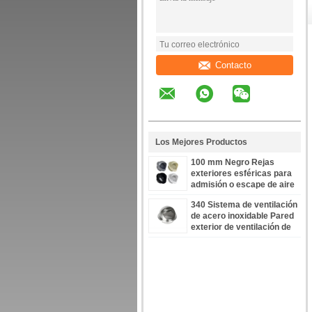
Contacto
Los Mejores Productos
100 mm Negro Rejas
exteriores esféricas para
admisión o escape de aire
a través de las fachadas
340 Sistema de ventilación
ventilaciones de aire
de acero inoxidable Pared
persianas de acero
exterior de ventilación de
inoxidable
aire tapa de la manga de
100 mm a 250 mm