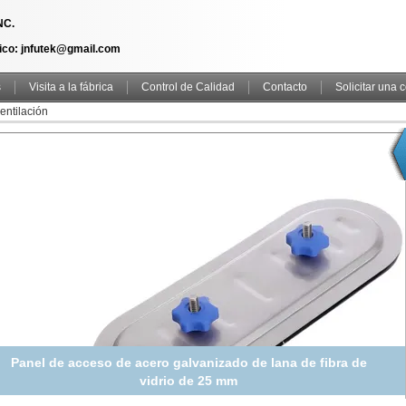
NC.
ico: jnfutek@gmail.com
s
Visita a la fábrica
Control de Calidad
Contacto
Solicitar una 
entilación
Panel de acceso de acero galvanizado de lana de fibra de
vidrio de 25 mm