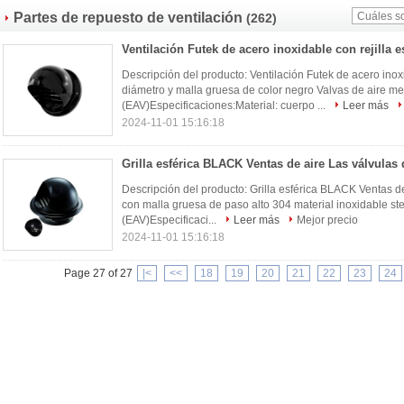
Partes de repuesto de ventilación
(262)
Descripción del producto: Ventilación Futek de acero inox
diámetro y malla gruesa de color negro Valvas de aire me
(EAV)Especificaciones:Material: cuerpo ...
Leer más
2024-11-01 15:16:18
Descripción del producto: Grilla esférica BLACK Ventas d
con malla gruesa de paso alto 304 material inoxidable ste
(EAV)Especificaci...
Leer más
Mejor precio
2024-11-01 15:16:18
Page 27 of 27
|<
<<
18
19
20
21
22
23
24